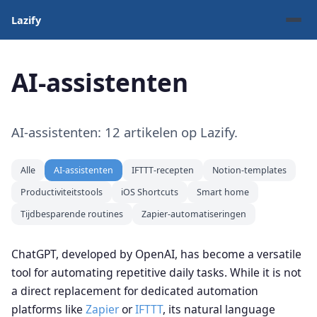
Lazify
AI-assistenten
AI-assistenten: 12 artikelen op Lazify.
Alle
AI-assistenten
IFTTT-recepten
Notion-templates
Productiviteitstools
iOS Shortcuts
Smart home
Tijdbesparende routines
Zapier-automatiseringen
ChatGPT, developed by OpenAI, has become a versatile
tool for automating repetitive daily tasks. While it is not
a direct replacement for dedicated automation
platforms like
Zapier
or
IFTTT
, its natural language