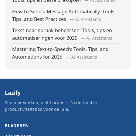
Tools, tips en beste praktijken
— AI Assistants
How to Send a Message Automatically: Tools,
Tips, and Best Practices
— AI Assistants
Tekst-naar-spraak beheersen: Tools, tips en
automatiseringen voor 2025
— AI Assistants
Mastering Text-to-Speech: Tools, Tips, and
Automations for 2025
— AI Assistants
Lazify
Slimmer werken, niet harder — Nederlandse
productiviteitstips voor de luie.
BLADEREN