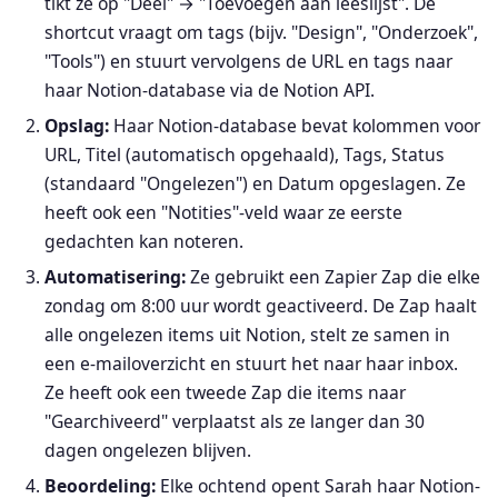
tikt ze op "Deel" → "Toevoegen aan leeslijst". De
shortcut vraagt om tags (bijv. "Design", "Onderzoek",
"Tools") en stuurt vervolgens de URL en tags naar
haar Notion-database via de Notion API.
Opslag:
Haar Notion-database bevat kolommen voor
URL, Titel (automatisch opgehaald), Tags, Status
(standaard "Ongelezen") en Datum opgeslagen. Ze
heeft ook een "Notities"-veld waar ze eerste
gedachten kan noteren.
Automatisering:
Ze gebruikt een Zapier Zap die elke
zondag om 8:00 uur wordt geactiveerd. De Zap haalt
alle ongelezen items uit Notion, stelt ze samen in
een e-mailoverzicht en stuurt het naar haar inbox.
Ze heeft ook een tweede Zap die items naar
"Gearchiveerd" verplaatst als ze langer dan 30
dagen ongelezen blijven.
Beoordeling:
Elke ochtend opent Sarah haar Notion-